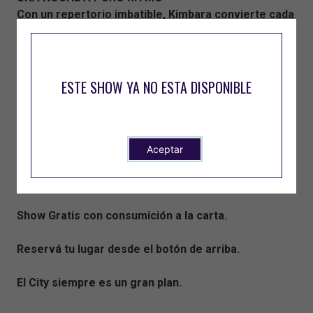
Con un repertorio imbatible, Kimbara convierte cada
canción en una celebración.
Canciones que te sabés, pero con un sonido fresco,
bailable y lleno de color.
ESTE SHOW YA NO ESTA DISPONIBLE
Una propuesta ideal para compartir con amigos,
moverse sin parar y vivir una noche donde la música
Aceptar
lo es todo.
Show Gratis con consumición a la carta.
Reservá tu lugar desde el botón de arriba.
El City siempre es un gran plan.