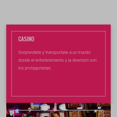
CASINO
Sorprendete y transportate a un mundo
donde el entretenimiento y la diversión son
los protagonistas.