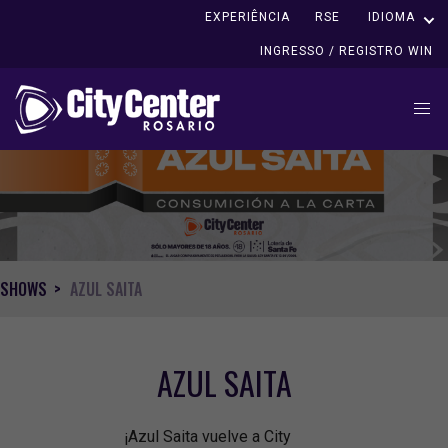
EXPERIÊNCIA
RSE
IDIOMA
INGRESSO / REGISTRO WIN
SHOWS
AZUL SAITA
AZUL SAITA
¡Azul Saita vuelve a City