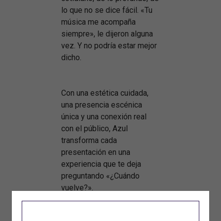
lo que no se dice fácil. «Tu
música me acompaña
siempre», le dijeron alguna
vez. Y no podría estar mejor
dicho.
Con una estética cuidada,
una presencia escénica
única y una conexión real
con el público, Azul
transforma cada
presentación en una
experiencia que te deja
preguntando «¿Cuándo
vuelve?».