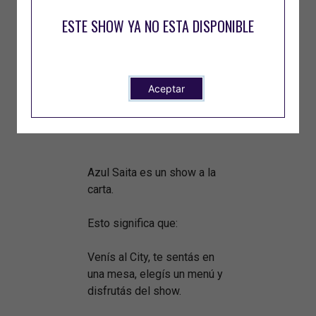
Entonces:
ESTE SHOW YA NO ESTA DISPONIBLE
Azul Saita
Viernes 20 de junio
22.30 hs.
En Jarana, City Center
Aceptar
Rosario
Azul Saita es un show a la
carta.
Esto significa que:
Venís al City, te sentás en
una mesa, elegís un menú y
disfrutás del show.